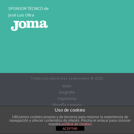
SPONSOR TÉCNICO de
José Luis Oltra
Todos los derechos reservados © 2022
inicio
biografía
trayectoria
filosofía y equipo
Uso de cookies
noticias
galería
Utilizamos cookies propias y de terceros para mejorar la experiencia de
navegación y ofrecer contenidos de interés. Pincha el enlace para conocer
Blog
nuestra
política de cookies
ACEPTAR
contacto