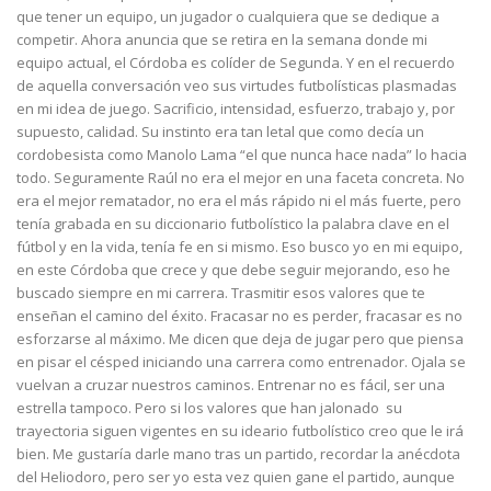
que tener un equipo, un jugador o cualquiera que se dedique a
competir. Ahora anuncia que se retira en la semana donde mi
equipo actual, el Córdoba es colíder de Segunda. Y en el recuerdo
de aquella conversación veo sus virtudes futbolísticas plasmadas
en mi idea de juego. Sacrificio, intensidad, esfuerzo, trabajo y, por
supuesto, calidad. Su instinto era tan letal que como decía un
cordobesista como Manolo Lama “el que nunca hace nada” lo hacia
todo. Seguramente Raúl no era el mejor en una faceta concreta. No
era el mejor rematador, no era el más rápido ni el más fuerte, pero
tenía grabada en su diccionario futbolístico la palabra clave en el
fútbol y en la vida, tenía fe en si mismo. Eso busco yo en mi equipo,
en este Córdoba que crece y que debe seguir mejorando, eso he
buscado siempre en mi carrera. Trasmitir esos valores que te
enseñan el camino del éxito. Fracasar no es perder, fracasar es no
esforzarse al máximo. Me dicen que deja de jugar pero que piensa
en pisar el césped iniciando una carrera como entrenador. Ojala se
vuelvan a cruzar nuestros caminos. Entrenar no es fácil, ser una
estrella tampoco. Pero si los valores que han jalonado su
trayectoria siguen vigentes en su ideario futbolístico creo que le irá
bien. Me gustaría darle mano tras un partido, recordar la anécdota
del Heliodoro, pero ser yo esta vez quien gane el partido, aunque