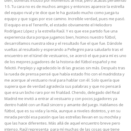
bien, dominas incluso por momentos al rival, pero acabas perdiendo
1-5. Tu cara no es de muchos amigos y entonces aparece la estrella
del equipo rival y te dice que le ha gustado mucho como juega tu
equipo y que sigas por ese camino. Increíble verdad, pues me pasó.
El equipo era el Tenerife, el estadio obviamente el Heliodoro
Rodríguez López y la estrella Raúl. Y es que ese partido fue una
experiencia dura porque jugamos bien, hicimos nuestro fútbol,
desarrollamos nuestra idea y el resultado fue el que fue. Dándole
vueltas al resultado y esperando a Pellegrini para saludarlo tras el
encuentro en el túnel de vestuarios, se acercó el que para mí es uno
de los mejores jugadores de la historia del fútbol español y me
felicitó. Perplejo y agradecido le di las gracias sin más. Después tras
la rueda de prensa pensé que había estado frio con el madridista y
me acerque al vestuario rival para hablar con él. Solo quería que
supiera que de verdad agradecía sus palabras y que no pensará
que era un bicho raro por mi frialdad. Chendo, delegado del Real
Madrid me invitó a entrar al vestuario y con pocos jugadores ya
dentro hablé con un Raúl sincero y amante del juego. Hablamos de
fútbol, que es su vida y la mía, aunque a niveles distintos, y en su
mirada percibí esa pasión que las estrellas llevan en su mochila y
que las hace diferentes. Más allá de aquel encuentro breve pero
intenso, Raúl representa para mí muchas de las cosas que tiene