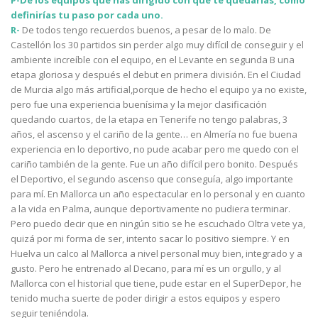
P-De los equipos que has dirigido con qué te quedarías, cómo
definirías tu paso por cada uno.
R-
De todos tengo recuerdos buenos, a pesar de lo malo. De
Castellón los 30 partidos sin perder algo muy difícil de conseguir y el
ambiente increíble con el equipo, en el Levante en segunda B una
etapa gloriosa y después el debut en primera división. En el Ciudad
de Murcia algo más artificial,porque de hecho el equipo ya no existe,
pero fue una experiencia buenísima y la mejor clasificación
quedando cuartos, de la etapa en Tenerife no tengo palabras, 3
años, el ascenso y el cariño de la gente… en Almería no fue buena
experiencia en lo deportivo, no pude acabar pero me quedo con el
cariño también de la gente. Fue un año difícil pero bonito. Después
el Deportivo, el segundo ascenso que conseguía, algo importante
para mí. En Mallorca un año espectacular en lo personal y en cuanto
a la vida en Palma, aunque deportivamente no pudiera terminar.
Pero puedo decir que en ningún sitio se he escuchado Oltra vete ya,
quizá por mi forma de ser, intento sacar lo positivo siempre. Y en
Huelva un calco al Mallorca a nivel personal muy bien, integrado y a
gusto. Pero he entrenado al Decano, para mí es un orgullo, y al
Mallorca con el historial que tiene, pude estar en el SuperDepor, he
tenido mucha suerte de poder dirigir a estos equipos y espero
seguir teniéndola.